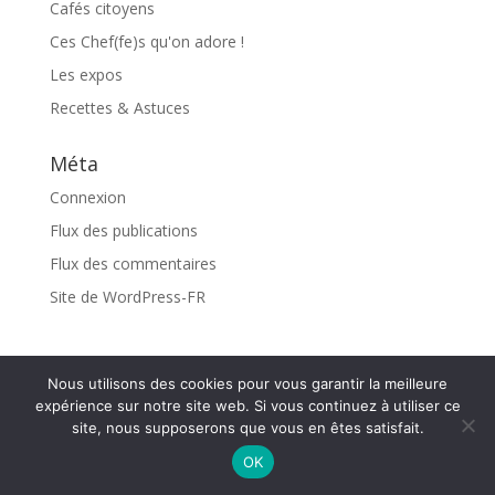
Cafés citoyens
Ces Chef(fe)s qu'on adore !
Les expos
Recettes & Astuces
Méta
Connexion
Flux des publications
Flux des commentaires
Site de WordPress-FR
Nous utilisons des cookies pour vous garantir la meilleure
expérience sur notre site web. Si vous continuez à utiliser ce
site, nous supposerons que vous en êtes satisfait.
Design Editions Publicavox avec Elegant Themes |
OK
Propulsé par WordPress