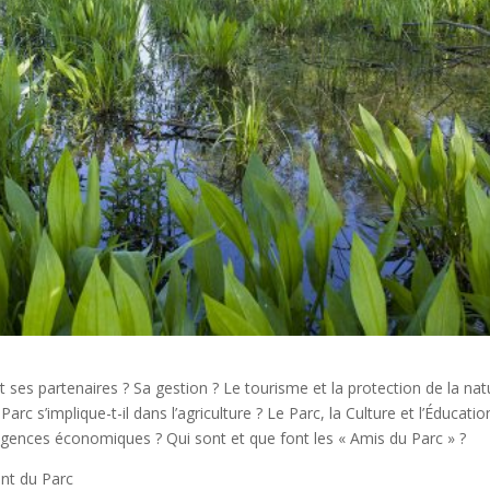
 ses partenaires ? Sa gestion ? Le tourisme et la protection de la nat
 s’implique-t-il dans l’agriculture ? Le Parc, la Culture et l’Éducatio
xigences économiques ? Qui sont et que font les « Amis du Parc » ?
nt du Parc