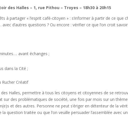
toir des Halles – 1, rue Pithou – Troyes – 18h30 à 20h15
ts à partager « l’esprit café-citoyen » : s’informer à partir de ce que 
avec d’autres questions ? Ou encore : vérifier ce que l’on croit savoir
 minutes…. avant échanges ;
 dans la Cité ;
 Rucher Créatif
des Halles, permettre à tous les citoyens et citoyennes de se retrou
at sur des problématiques de société, une fois par mois sur un thème
 un(e)s et des autres. Personne ne peut s’ériger en détenteur de la vérit
de la question traitée ou que l’on veuille persuader l’assemblée avec un